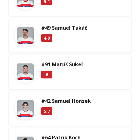
5.1
#49 Samuel Takáč
4.9
#91 Matúš Sukeľ
6
#42 Samuel Honzek
5.7
#64 Patrik Koch