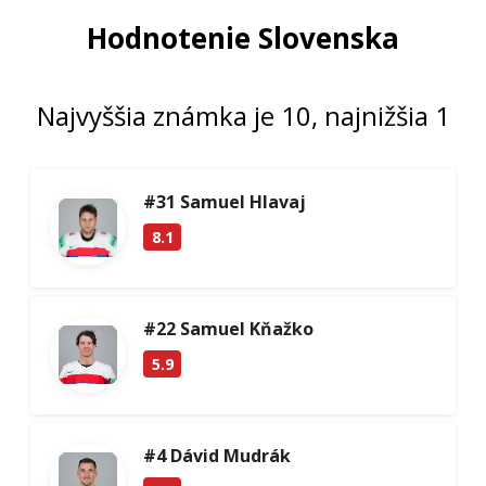
Hodnotenie Slovenska
Najvyššia známka je 10, najnižšia 1
#31 Samuel Hlavaj
8.1
#22 Samuel Kňažko
5.9
#4 Dávid Mudrák